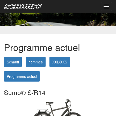
Toggl
navig
Programme actuel
Schauff
hommes
XXL/XXS
Programme actuel
Sumo® S/R14