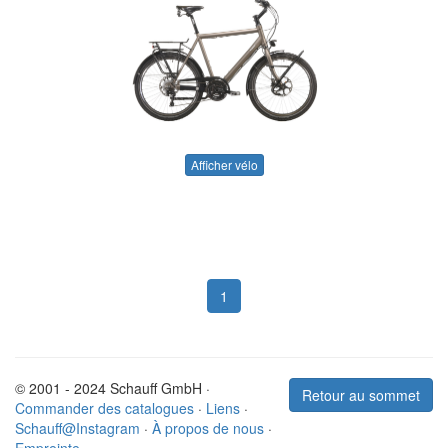
Afficher vélo
1
© 2001 - 2024 Schauff GmbH ·
Retour au sommet
Commander des catalogues
·
Liens
·
Schauff@Instagram
·
À propos de nous
·
Empreinte
·