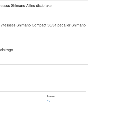
itesses Shimano Alfine discbrake
1
8 vitessses Shimano Compact 50/34 pedalier Shimano
1
lairage
1
femme
40