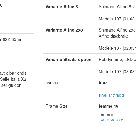
8
Variante Alfne 8
Shimano Alfine 8 v
Modèle 107.|01.03
Variante Alfne 2x8
Shimano Alfine 2x
Alfine discbrake
er 622-35mm
Modèle 107.|02.03
Variante Strada option
Hubdynamo, LED ec
Modèle 107.|03.03
 avec bar ends
Selle Italia X2
couleur
blue
iser guidon
silver
anthracite
Frame Size
femme 46
hommes
49
53
56
59
62