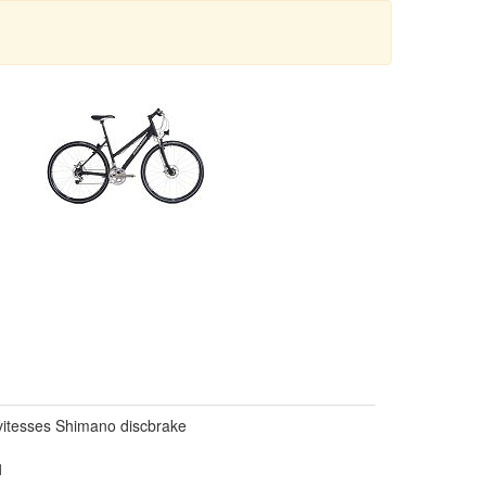
vitesses Shimano discbrake
1