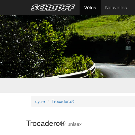
Vélos
Nouvelles
cycle
Trocadero®
Trocadero®
unisex