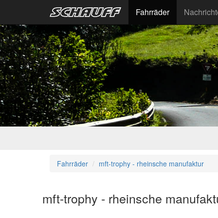
Fahrräder
Nachrich
Fahrräder
mft-trophy - rheinsche manufaktur
mft-trophy - rheinsche manufak