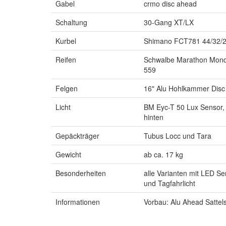
Gabel
crmo disc ahead
Schaltung
30-Gang XT/LX
Kurbel
Shimano FCT781 44/32/
Reifen
Schwalbe Marathon Mondi
559
Felgen
16" Alu Hohlkammer Disc
Licht
BM Eyc-T 50 Lux Sensor, 
hinten
Gepäckträger
Tubus Locc und Tara
Gewicht
ab ca. 17 kg
Besonderheiten
alle Varianten mit LED S
und Tagfahrlicht
Informationen
Vorbau: Alu Ahead Sattels