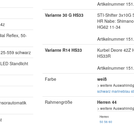
Artikelnummer 151
Variante 30 G HS33
STI-Shifter 3x10G
HR Nabe: Shimano
24z
HG62 11-34
al Reflex, 50-
Artikelnummer 151
Variante R14 HS33
Kurbel Deore 42Z 
 25-559 schwarz
HS33R
LED Standlicht
Artikelnummer 151
Farbe
weiß
> weitere Auswahlmögl
schwarz
marineblau
s
Rahmengröße
Herren 44
ensorautomatik
> weitere Auswahlmögl
Herren
t
50
56
60