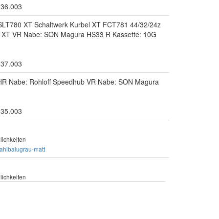
.36.003
 SLT780 XT Schaltwerk Kurbel XT FCT781 44/32/24z
 XT VR Nabe: SON Magura HS33 R Kassette: 10G
.37.003
HR Nabe: Rohloff Speedhub VR Nabe: SON Magura
.35.003
ichkeiten
tahlbalugrau-matt
ichkeiten