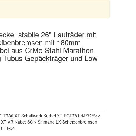
cke: stabile 26" Laufräder mit
heibenbremsen mit 180mm
bel aus CrMo Stahl Marathon
ng Tubus Gepäckträger und Low
 SLT780 XT Schaltwerk Kurbel XT FCT781 44/32/24z
 XT VR Nabe: SON Shimano LX Scheibenbremsen
1 11-34