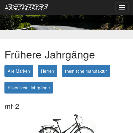
Toggl
navig
Frühere Jahrgänge
Alle Marken
Herren
rheinische manufaktur
Historische Jahrgänge
mf-2