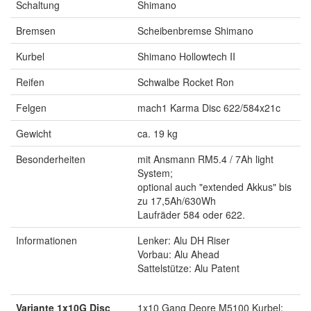
Schaltung
Shimano
Bremsen
Scheibenbremse Shimano
Kurbel
Shimano Hollowtech II
Reifen
Schwalbe Rocket Ron
Felgen
mach1 Karma Disc 622/584x21c
Gewicht
ca. 19 kg
Besonderheiten
mit Ansmann RM5.4 / 7Ah light
System;
optional auch "extended Akkus" bis
zu 17,5Ah/630Wh
Laufräder 584 oder 622.
Informationen
Lenker: Alu DH Riser
Vorbau: Alu Ahead
Sattelstütze: Alu Patent
Variante 1x10G Disc
1x10 Gang Deore M5100 Kurbel: