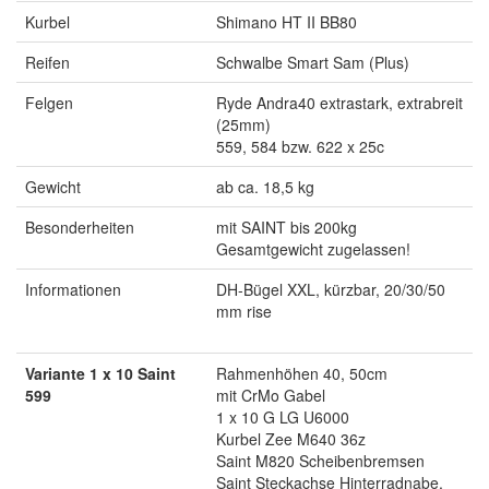
Kurbel
Shimano HT II BB80
Reifen
Schwalbe Smart Sam (Plus)
Felgen
Ryde Andra40 extrastark, extrabreit
(25mm)
559, 584 bzw. 622 x 25c
Gewicht
ab ca. 18,5 kg
Besonderheiten
mit SAINT bis 200kg
Gesamtgewicht zugelassen!
Informationen
DH-Bügel XXL, kürzbar, 20/30/50
mm rise
Variante 1 x 10 Saint
Rahmenhöhen 40, 50cm
599
mit CrMo Gabel
1 x 10 G LG U6000
Kurbel Zee M640 36z
Saint M820 Scheibenbremsen
Saint Steckachse Hinterradnabe,