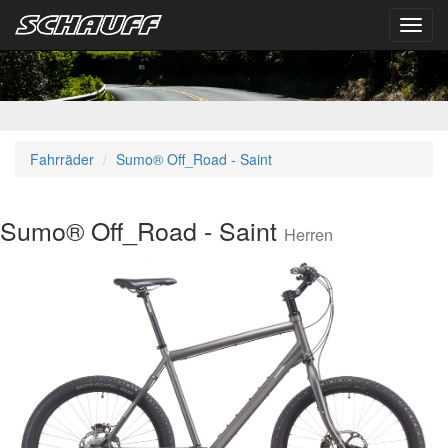
Toggl
navig
Fahrräder
Sumo® Off_Road - Saint
Sumo® Off_Road - Saint
Herren