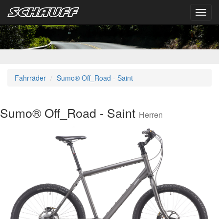
Toggl
navig
Fahrräder
Sumo® Off_Road - Saint
Sumo® Off_Road - Saint
Herren