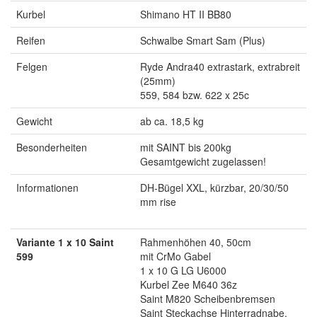
Kurbel
Shimano HT II BB80
Reifen
Schwalbe Smart Sam (Plus)
Felgen
Ryde Andra40 extrastark, extrabreit
(25mm)
559, 584 bzw. 622 x 25c
Gewicht
ab ca. 18,5 kg
Besonderheiten
mit SAINT bis 200kg
Gesamtgewicht zugelassen!
Informationen
DH-Bügel XXL, kürzbar, 20/30/50
mm rise
Variante 1 x 10 Saint
Rahmenhöhen 40, 50cm
599
mit CrMo Gabel
1 x 10 G LG U6000
Kurbel Zee M640 36z
Saint M820 Scheibenbremsen
Saint Steckachse Hinterradnabe,