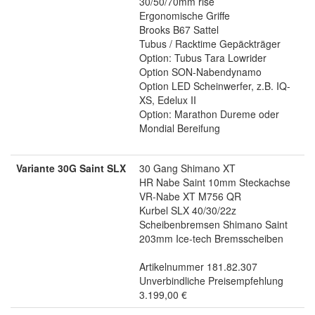
30/50/70mm rise
Ergonomische Griffe
Brooks B67 Sattel
Tubus / Racktime Gepäckträger
Option: Tubus Tara Lowrider
Option SON-Nabendynamo
Option LED Scheinwerfer, z.B. IQ-
XS, Edelux II
Option: Marathon Dureme oder
Mondial Bereifung
Variante 30G Saint SLX
30 Gang Shimano XT
HR Nabe Saint 10mm Steckachse
VR-Nabe XT M756 QR
Kurbel SLX 40/30/22z
Scheibenbremsen Shimano Saint
203mm Ice-tech Bremsscheiben
Artikelnummer 181.82.307
Unverbindliche Preisempfehlung
3.199,00 €