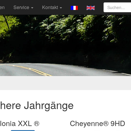
ten
Service
Kontakt
ühere Jahrgänge
lonia XXL ®
Cheyenne® 9HD