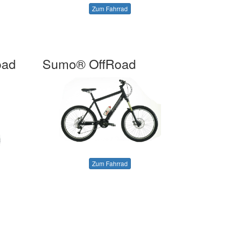
Zum Fahrrad
oad
Sumo® OffRoad
Zum Fahrrad