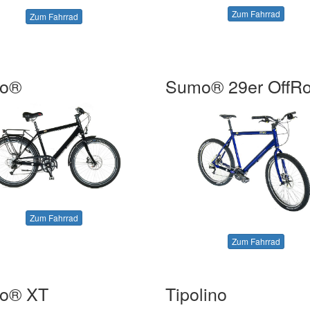
Zum Fahrrad
Zum Fahrrad
o®
Sumo® 29er OffR
Zum Fahrrad
Zum Fahrrad
o® XT
Tipolino