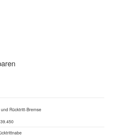
paren
und Rücktritt-Bremse
.39.450
cktrittnabe