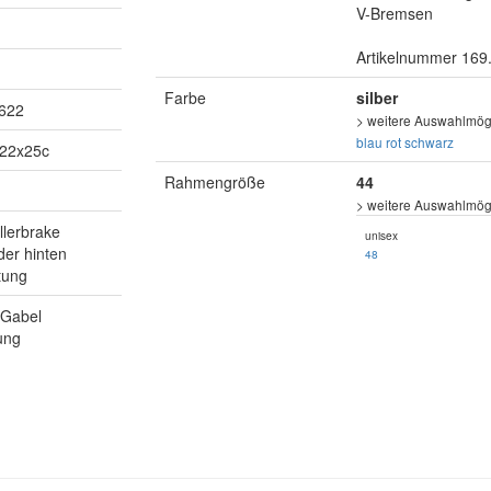
V-Bremsen
Artikelnummer 169
Farbe
silber
-622
> weitere Auswahlmögl
blau
rot
schwarz
622x25c
Rahmengröße
44
> weitere Auswahlmögl
llerbrake
unisex
der hinten
48
tung
 Gabel
ung