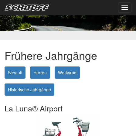
Toggl
navig
Frühere Jahrgänge
Schauff
Herren
Werksrad
Historische Jahrgänge
La Luna® Airport