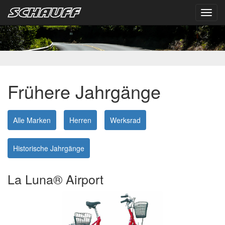
Toggl
navig
Frühere Jahrgänge
Alle Marken
Herren
Werksrad
Historische Jahrgänge
La Luna® Airport