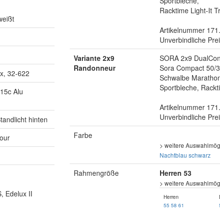
Sportbleche,
Racktime Light-It T
weißt
Artikelnummer 171
Unverbindliche Pre
Variante 2x9
SORA 2x9 DualCont
Randonneur
Sora Compact 50/3
x, 32-622
Schwalbe Marathon
Sportbleche, Rackti
15c Alu
Artikelnummer 171
Unverbindliche Pre
andlicht hinten
Farbe
Tour
> weitere Auswahlmögl
Nachtblau
schwarz
Rahmengröße
Herren 53
> weitere Auswahlmögl
 Edelux II
Herren
55
58
61