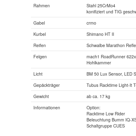
Rahmen
Stahl 25CrMo4
konifiziert und TIG gesch
Gabel
crmo
Kurbel
Shimano HT II
Reifen
Schwalbe Marathon Refle
Felgen
mach1 RoadRunner 622x
Hohlkammer
Licht
BM 50 Lux Sensor, LED St
Gepäckträger
Tubus Racktime Light-It 
Gewicht
ab ca. 17 kg
Informationen
Option:
Racktime Low Rider
Beleuchtung Bumm IQ-XS,
Schaltgruppe CUES