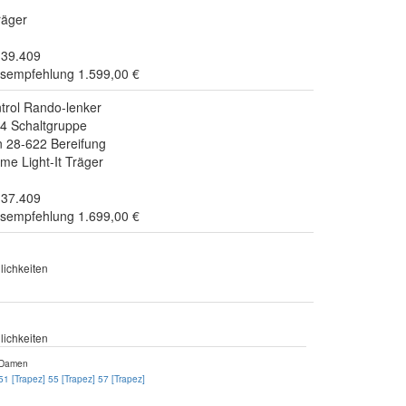
räger
.39.409
isempfehlung 1.599,00 €
rol Rando-lenker
4 Schaltgruppe
 28-622 Bereifung
me Light-It Träger
.37.409
isempfehlung 1.699,00 €
ichkeiten
ichkeiten
Damen
51 [Trapez]
55 [Trapez]
57 [Trapez]