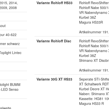
2015, 2014,
Variante Rohloff HS33
Rohloff RevoShifte
 2009, 2008
Rohloff Nabe 500/1
VR Nabendynamo 
Kurbel 38Z
Magura HS33R
kout
Artikelnummer 191
our 40-622
Variante Rohloff Disc
Rohloff RevoShifte
mmer schwarz
Rohloff Nabe 500/1
VR Nabendynamo 
oplight Lintec
Kurbel 38Z
Shimano XT Discbr
Artikelnummer 191
Variante 30G XT HS33
Seperate STI-Shift
XT Schaltwerk RD
utolight BUMM
Kurbel Deore XT Ho
ht-LED Senso
Naben: Shimano X
Kassette: HG81 10
Magura HS33 R
elweite