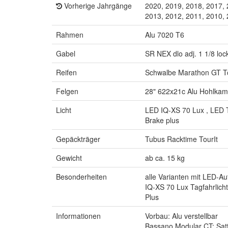
Vorherige Jahrgänge
2020, 2019, 2018, 2017, 
2013, 2012, 2011, 2010,
Rahmen
Alu 7020 T6
Gabel
SR NEX dlo adj. 1 1/8 loc
Reifen
Schwalbe Marathon GT T
Felgen
28" 622x21c Alu Hohlka
Licht
LED IQ-XS 70 Lux , LED T
Brake plus
Gepäckträger
Tubus Racktime TourIt
Gewicht
ab ca. 15 kg
Besonderheiten
alle Varianten mit LED-A
IQ-XS 70 Lux Tagfahrlic
Plus
Informationen
Vorbau: Alu verstellbar
Bassano Modular CT: Satt