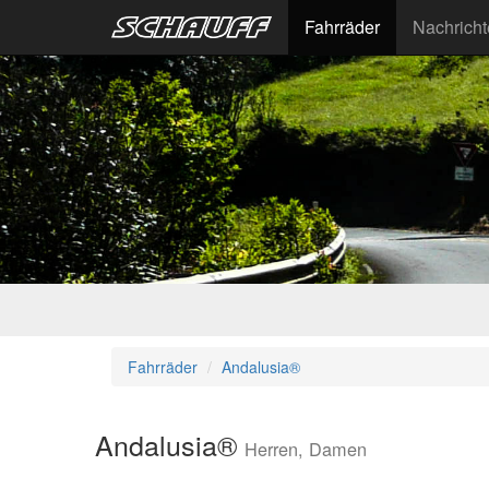
Fahrräder
Nachrich
Fahrräder
Andalusia®
Andalusia®
Herren, Damen