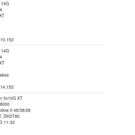
r 14G
4
XT
.10.152
r 14G
4
XT
akes
.14.152
er 3x10G XT
T8000
llow II 48/38/28
T, DH3T80
G 11-32