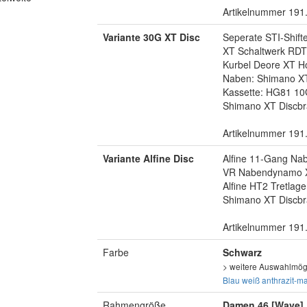
Artikelnummer 191
Variante 30G XT Disc
Seperate STI-Shift
XT Schaltwerk RD
Kurbel Deore XT Ho
Naben: Shimano X
Kassette: HG81 10
Shimano XT Discbr
Artikelnummer 191
Variante Alfine Disc
Alfine 11-Gang Na
VR Nabendynamo 
Alfine HT2 Tretlage
Shimano XT Discbr
Artikelnummer 191
Farbe
Schwarz
> weitere Auswahlmögl
Blau
weiß
anthrazit-ma
Rahmengröße
Damen 46 [Wave]