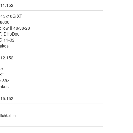
.11.152
er 3x10G XT
T8000
llow II 48/38/28
T, DH3D80
G 11-32
akes
.12.152
be
XT
r 39z
akes
.15.152
ichkeiten
tt