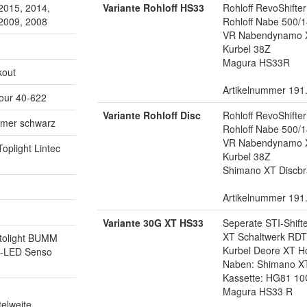
2015, 2014,
Variante Rohloff HS33
Rohloff RevoShifte
 2009, 2008
Rohloff Nabe 500/1
VR Nabendynamo 
Kurbel 38Z
Magura HS33R
kout
Artikelnummer 191
our 40-622
Variante Rohloff Disc
Rohloff RevoShifte
mmer schwarz
Rohloff Nabe 500/1
VR Nabendynamo 
oplight Lintec
Kurbel 38Z
Shimano XT Discbr
Artikelnummer 191
Variante 30G XT HS33
Seperate STI-Shift
XT Schaltwerk RD
utolight BUMM
Kurbel Deore XT Ho
ht-LED Senso
Naben: Shimano X
Kassette: HG81 10
Magura HS33 R
elweite