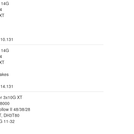
r 14G
4
XT
.10.131
r 14G
4
XT
akes
.14.131
er 3x10G XT
T8000
llow II 48/38/28
T, DH3T80
G 11-32