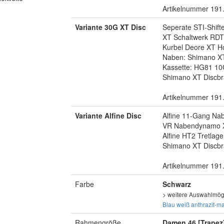
Artikelnummer 191
Variante 30G XT Disc
Seperate STI-Shift
XT Schaltwerk RD
Kurbel Deore XT Ho
Naben: Shimano X
Kassette: HG81 10
Shimano XT Discbr
Artikelnummer 191
Variante Alfine Disc
Alfine 11-Gang Na
VR Nabendynamo 
Alfine HT2 Tretlage
Shimano XT Discbr
Artikelnummer 191
Farbe
Schwarz
> weitere Auswahlmögl
Blau
weiß
anthrazit-ma
Rahmengröße
Damen 46 [Trapez