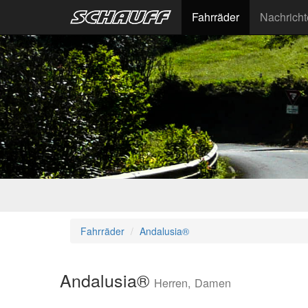
Fahrräder
Nachrich
Fahrräder
Andalusia®
Andalusia®
Herren, Damen