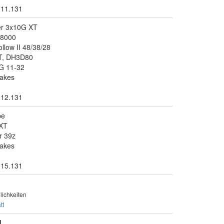
.11.131
er 3x10G XT
T8000
llow II 48/38/28
T, DH3D80
G 11-32
akes
.12.131
be
XT
r 39z
akes
.15.131
ichkeiten
tt
]