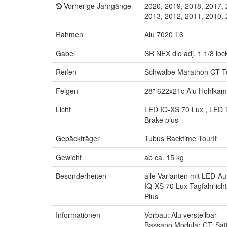
Vorherige Jahrgänge
2020, 2019, 2018, 2017, 
2013, 2012, 2011, 2010,
Rahmen
Alu 7020 T6
Gabel
SR NEX dlo adj. 1 1/8 loc
Reifen
Schwalbe Marathon GT T
Felgen
28" 622x21c Alu Hohlka
Licht
LED IQ-XS 70 Lux , LED T
Brake plus
Gepäckträger
Tubus Racktime TourIt
Gewicht
ab ca. 15 kg
Besonderheiten
alle Varianten mit LED-A
IQ-XS 70 Lux Tagfahrlic
Plus
Informationen
Vorbau: Alu verstellbar
Bassano Modular CT: Satt