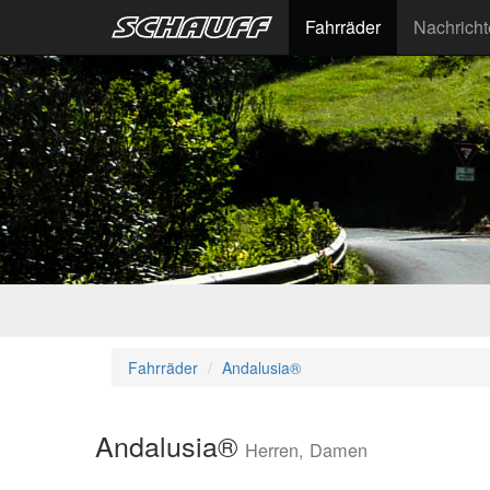
Fahrräder
Nachrich
Fahrräder
Andalusia®
Andalusia®
Herren, Damen