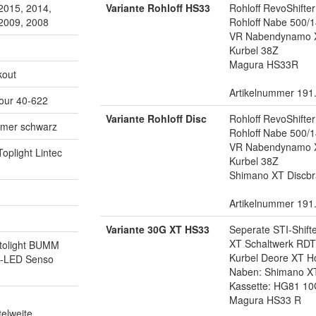
2015, 2014,
Variante Rohloff HS33
Rohloff RevoShifte
 2009, 2008
Rohloff Nabe 500/1
VR Nabendynamo 
Kurbel 38Z
Magura HS33R
kout
Artikelnummer 191
our 40-622
Variante Rohloff Disc
Rohloff RevoShifte
mmer schwarz
Rohloff Nabe 500/1
VR Nabendynamo 
oplight Lintec
Kurbel 38Z
Shimano XT Discbr
Artikelnummer 191
Variante 30G XT HS33
Seperate STI-Shift
XT Schaltwerk RD
utolight BUMM
Kurbel Deore XT Ho
ht-LED Senso
Naben: Shimano X
Kassette: HG81 10
Magura HS33 R
elweite