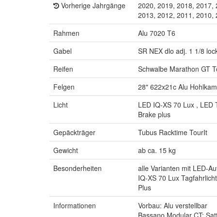
Vorherige Jahrgänge
2020, 2019, 2018, 2017, 
2013, 2012, 2011, 2010,
Rahmen
Alu 7020 T6
Gabel
SR NEX dlo adj. 1 1/8 loc
Reifen
Schwalbe Marathon GT T
Felgen
28" 622x21c Alu Hohlka
Licht
LED IQ-XS 70 Lux , LED T
Brake plus
Gepäckträger
Tubus Racktime TourIt
Gewicht
ab ca. 15 kg
Besonderheiten
alle Varianten mit LED-A
IQ-XS 70 Lux Tagfahrlic
Plus
Informationen
Vorbau: Alu verstellbar
Bassano Modular CT: Satt