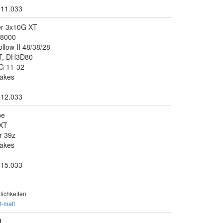
.11.033
er 3x10G XT
T8000
llow II 48/38/28
T, DH3D80
G 11-32
akes
.12.033
be
XT
r 39z
akes
.15.033
ichkeiten
t-matt
]