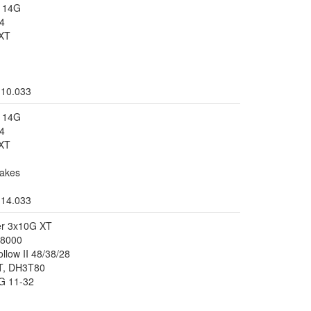
r 14G
4
XT
.10.033
r 14G
4
XT
akes
.14.033
er 3x10G XT
T8000
llow II 48/38/28
T, DH3T80
G 11-32