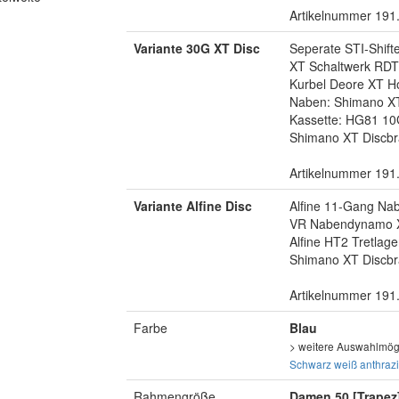
Artikelnummer 191
Variante 30G XT Disc
Seperate STI-Shift
XT Schaltwerk RD
Kurbel Deore XT Ho
Naben: Shimano X
Kassette: HG81 10
Shimano XT Discbr
Artikelnummer 191
Variante Alfine Disc
Alfine 11-Gang Na
VR Nabendynamo 
Alfine HT2 Tretlage
Shimano XT Discbr
Artikelnummer 191
Farbe
Blau
> weitere Auswahlmögl
Schwarz
weiß
anthrazi
Rahmengröße
Damen 50 [Trapez