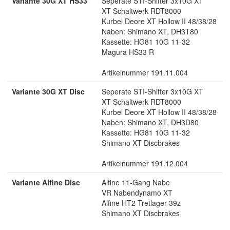
Variante 30G XT HS33
Seperate STI-Shifter 3x10G XT
XT Schaltwerk RDT8000
Kurbel Deore XT Hollow II 48/38/28
Naben: Shimano XT, DH3T80
Kassette: HG81 10G 11-32
Magura HS33 R
Artikelnummer 191.11.004
Variante 30G XT Disc
Seperate STI-Shifter 3x10G XT
XT Schaltwerk RDT8000
Kurbel Deore XT Hollow II 48/38/28
Naben: Shimano XT, DH3D80
Kassette: HG81 10G 11-32
Shimano XT Discbrakes
Artikelnummer 191.12.004
Variante Alfine Disc
Alfine 11-Gang Nabe
VR Nabendynamo XT
Alfine HT2 Tretlager 39z
Shimano XT Discbrakes