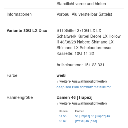
Standlicht vorne und hinten
Informationen
Vorbau: Alu verstellbar Sattelst
Variante 30G LX Disc
STI-Shifter 3x10G LX LX
Schaltwerk Kurbel Deore LX Hollow
II 48/38/28 Naben: Shimano LX
Shimano LX Scheibenbremsen
Kassette: 10G 11-32
Artikelnummer 151.23.331
Farbe
weiß
> weitere Auswahlmöglichkeiten
deep sea Blau
schwarz
metallic rot
Rahmengröße
Damen 46 [Trapez]
> weitere Auswahlmöglichkeiten
Herren
Damen
51
55
50 [Trapez]
53 [Trapez]
46
58
62
[Wave]
46 [Kiss]