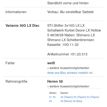
Standlicht vorne und hinten
Informationen
Vorbau: Alu verstellbar Sattelst
Variante 30G LX Disc
STI-Shifter 3x10G LX LX
Schaltwerk Kurbel Deore LX Hollow
II 48/38/28 Naben: Shimano LX
Shimano LX Scheibenbremsen
Kassette: 10G 11-32
Artikelnummer 151.23.313
Farbe
weiß
> weitere Auswahlmöglichkeiten
deep sea Blau
schwarz
metallic rot
Rahmengröße
Herren 58
> weitere Auswahlmöglichkeiten
Herren
Damen
51
55
46 [Trapez]
50 [Trapez]
53 [Trapez]
62
46 [Wave]
46 [Kiss]