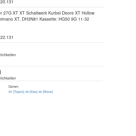
.20.131
er 27G XT XT Schaltwerk Kurbel Deore XT Hollow
himano XT, DH3N81 Kassette: HG50 9G 11-32
.22.131
ichkeiten
]
ichkeiten
Damen
50 [Trapez]
46 [Kiss]
46 [Wave]