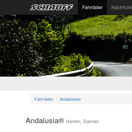
Fahrräder
Nachrich
Fahrräder
Andalusia®
Andalusia®
Herren, Damen