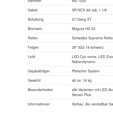
Rahmen
Alu 7020
Gabel
SR NCX dlo adj. 1 1/8
Schaltung
27-Gang XT
Bremsen
Magura HS-33
Reifen
Schwalbe Supreme Refle
Felgen
28" 622-19 schwarz
Licht
LED-Cyo vorne, LED Zoo
Nabendynamo
Gepäckträger
Pletscher System
Gewicht
ab ca. 16 kg
Besonderheiten
alle Varianten mit LED-A
Sensor Plus
Informationen
Vorbau: Alu verstellbar Sa