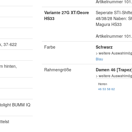
Artikelnummer 101
Variante 27G XT/Deore
Seperate STI-Shift
HS33
48/38/28 Naben: S
Magura HS33
Artikelnummer 101
x, 37-622
Farbe
Schwarz
> weitere Auswahlmögl
Blau
m hinten,
Rahmengröße
Damen 46 [Trapez
> weitere Auswahlmögl
Herren
46
53
58
62
utolight BUMM IQ
ttelst