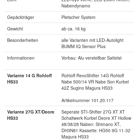
Nabendynamo
Gepäckträger
Pletscher System
Gewicht
ab ca. 16 kg
Besonderheiten
alle Varianten mit LED-Autolight
BUMM IQ Sensor Plus
Informationen
Vorbau: Alu verstellbar Sattelst
Variante 14 G Rohloff
Rohloff RevoShifter 14G Rohloff
HS33
Nabe 500/14 VR Nabe Son Kurbel
42Z Sugino Magura HS33
Artikelnummer 101.20.117
Variante 27G XT/Deore
Seperate STI-Shifter 27G XT XT
HS33
Schaltwerk Kurbel Deore XT Hollow
48/38/28 Naben: Shimano XT,
DH3N81 Kassette: HG50 9G 11-32
Magura HS33