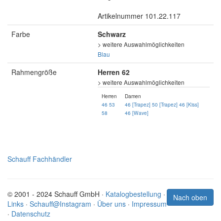
Artikelnummer 101.22.117
Farbe
Schwarz
> weitere Auswahlmöglichkeiten
Blau
Rahmengröße
Herren 62
> weitere Auswahlmöglichkeiten
Herren
Damen
46
53
46 [Trapez]
50 [Trapez]
46 [Kiss]
58
46 [Wave]
Schauff Fachhändler
© 2001 - 2024 Schauff GmbH ·
Katalogbestellung
·
Nach oben
Links
·
Schauff@Instagram
·
Über uns
·
Impressum
·
Datenschutz