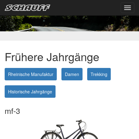
Toggl
navig
Frühere Jahrgänge
Rheinische Manufaktur
Damen
Trekking
Historische Jahrgänge
mf-3