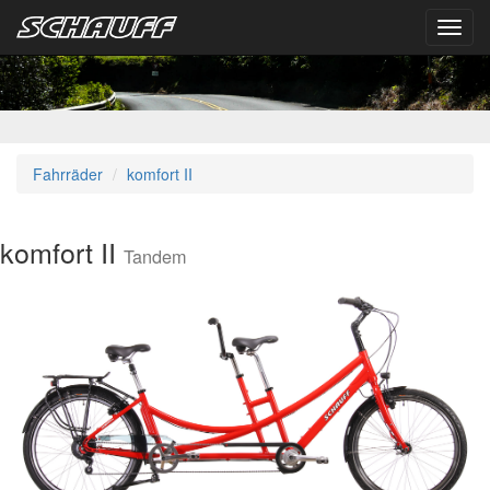
Toggl
navig
Fahrräder
komfort II
komfort II
Tandem