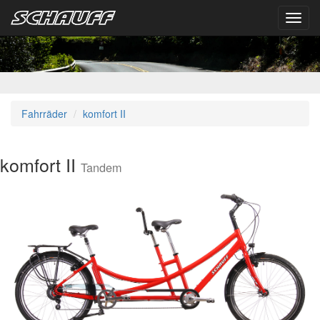
Toggl
navig
Fahrräder
komfort II
komfort II
Tandem