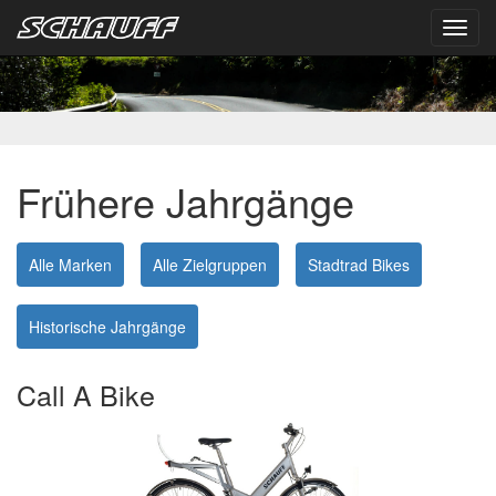
Toggl
navig
Frühere Jahrgänge
Alle Marken
Alle Zielgruppen
Stadtrad Bikes
Historische Jahrgänge
Call A Bike