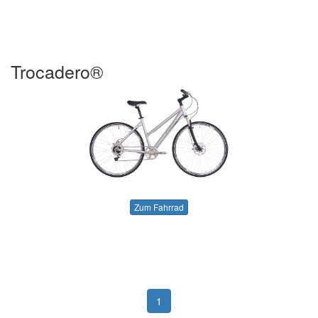
Trocadero®
Zum Fahrrad
1