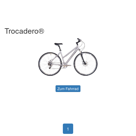
Trocadero®
Zum Fahrrad
1