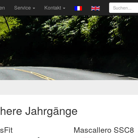
ten
Service
Kontakt
ühere Jahrgänge
sFit
Mascallero SSC8