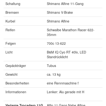
Schaltung
Shimano Alfine 11-Gang
Bremsen
Shimano V-Brake
Kurbel
Shimano Alfine
Reifen
Schwalbe Marathon Racer 622-
35mm
Felgen
700c 13-622
Licht
B&M IQ Cyo RT 40lx, LED
Standrücklicht
Gepäckträger
Tubus
Gewicht
ca. 13 kg
Besonderheiten
eine Rennmaschine f
Informationen
Lenker: Alu gerade mit H
Variante Trocadero 11G
Alfin 11 Gang Nabe Alfine