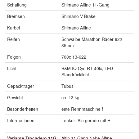
Schaltung
Shimano Alfine 11-Gang
Bremsen
Shimano V-Brake
Kurbel
Shimano Alfine
Reifen
Schwalbe Marathon Racer 622-
35mm
Felgen
700c 13-622
Licht
B&M IQ Cyo RT 40lx, LED
Standrücklicht
Gepäckträger
Tubus
Gewicht
ca. 13 kg
Besonderheiten
eine Rennmaschine f
Informationen
Lenker: Alu gerade mit H
Variante Trocadero 11G
Alfin 11 Gang Nabe Alfine