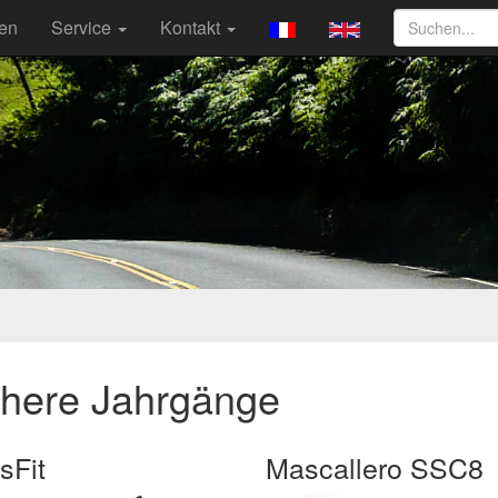
ten
Service
Kontakt
ühere Jahrgänge
sFit
Mascallero SSC8