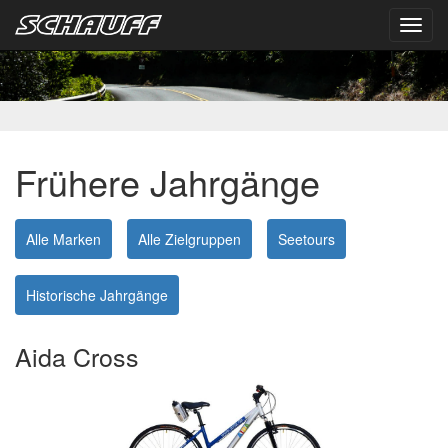
Toggl
navig
Frühere Jahrgänge
Alle Marken
Alle Zielgruppen
Seetours
Historische Jahrgänge
Aida Cross