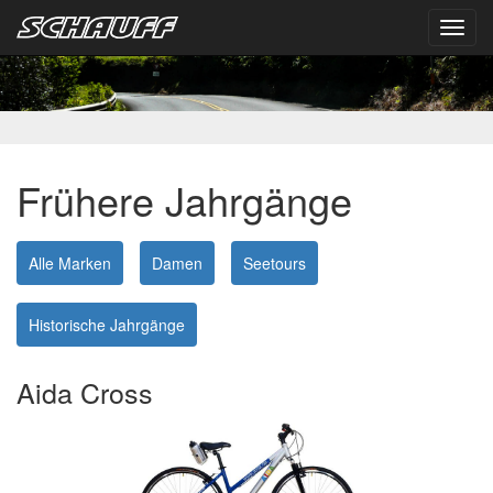
Toggl
navig
Frühere Jahrgänge
Alle Marken
Damen
Seetours
Historische Jahrgänge
Aida Cross