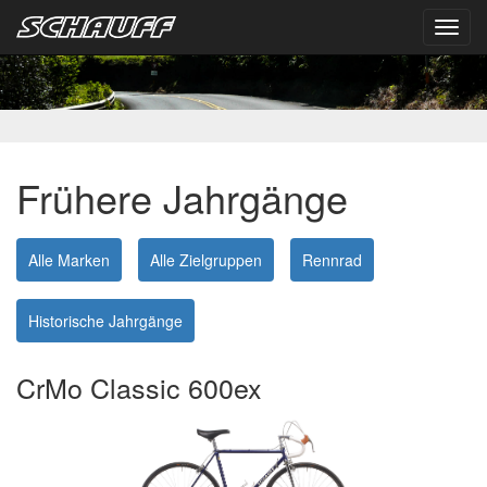
Toggl
navig
Frühere Jahrgänge
Alle Marken
Alle Zielgruppen
Rennrad
Historische Jahrgänge
CrMo Classic 600ex