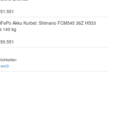
.51.551
 LiFePo Akku Kurbel: Shimano FCM545 36Z HS33
s 140 kg
.50.551
ichkeiten
weiß