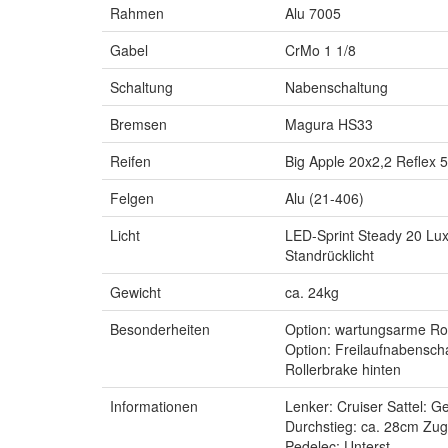
Rahmen
Alu 7005
Gabel
CrMo 1 1/8
Schaltung
Nabenschaltung
Bremsen
Magura HS33
Reifen
Big Apple 20x2,2 Reflex 
Felgen
Alu (21-406)
Licht
LED-Sprint Steady 20 Lux
Standrücklicht
Gewicht
ca. 24kg
Besonderheiten
Option: wartungsarme Rol
Option: Freilaufnabensch
Rollerbrake hinten
Informationen
Lenker: Cruiser Sattel: Ge
Durchstieg: ca. 28cm Zug
Pedelec: Unterst