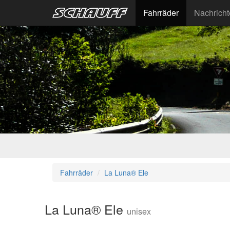
Fahrräder
Nachrich
Fahrräder
La Luna® Ele
La Luna® Ele
unisex