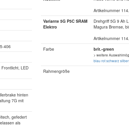
Artikelnummer 114
Variante 5G P5C SRAM
Drehgriff 5G 9 Ah
Elektro
Magura Bremse, bi
Artikelnummer 114
55-406
Farbe
brit.-green
> weitere Auswahlmögl
blau
rot
schwarz
silber
 Frontlicht, LED
Rahmengröße
lerbrake hinten
altung 7G mit
ltech, gefedert
elassen als