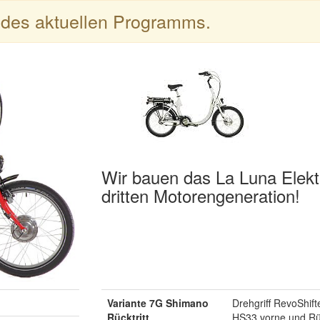
l des aktuellen Programms.
Wir bauen das La Luna Elektro
dritten Motorengeneration!
Variante 7G Shimano
Drehgriff RevoShif
Rücktritt
HS33 vorne und Rü