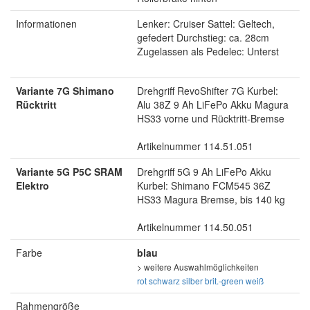
Informationen
Lenker: Cruiser Sattel: Geltech,
gefedert Durchstieg: ca. 28cm
Zugelassen als Pedelec: Unterst
Variante 7G Shimano
Drehgriff RevoShifter 7G Kurbel:
Rücktritt
Alu 38Z 9 Ah LiFePo Akku Magura
HS33 vorne und Rücktritt-Bremse
Artikelnummer 114.51.051
Variante 5G P5C SRAM
Drehgriff 5G 9 Ah LiFePo Akku
Elektro
Kurbel: Shimano FCM545 36Z
HS33 Magura Bremse, bis 140 kg
Artikelnummer 114.50.051
Farbe
blau
> weitere Auswahlmöglichkeiten
rot
schwarz
silber
brit.-green
weiß
Rahmengröße