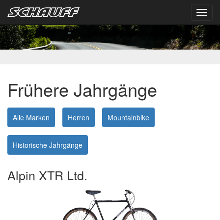
Toggl
navig
Frühere Jahrgänge
Alle Marken
Herren
Mountainbike
Historische Jahrgänge
Alpin XTR Ltd.