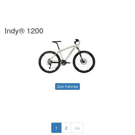
Indy® 1200
Zum Fahrrad
1
2
>>