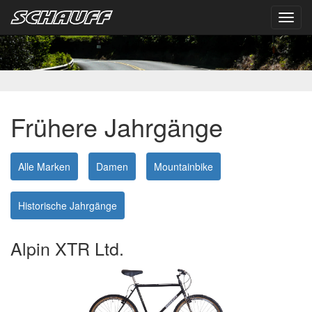
Toggl
navig
Frühere Jahrgänge
Alle Marken
Damen
Mountainbike
Historische Jahrgänge
Alpin XTR Ltd.