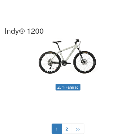
Indy® 1200
Zum Fahrrad
1
2
>>