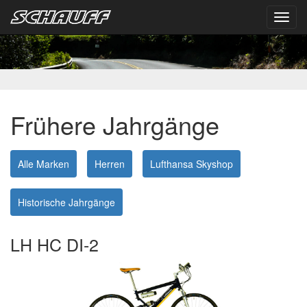
Toggl
navig
Frühere Jahrgänge
Alle Marken
Herren
Lufthansa Skyshop
Historische Jahrgänge
LH HC DI-2