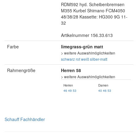
RDM592 hyd. Scheibenbremsen
M355 Kurbel Shimano FCM4050
48/38/28 Kassette: HG300 9G 11-
32
Artikelnummer 156.33.613
Farbe
limegrass-grün matt
> weitere Auswahlmöglichkeiten
schwarz
rot
weiß
silber-matt
Rahmengröße
Herren 58
> weitere Auswahlmöglichkeiten
Herren
Damen
46
49
53
40
46
53
Schauff Fachhändler