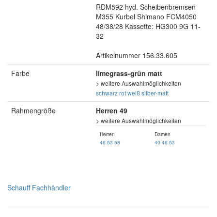
RDM592 hyd. Scheibenbremsen
M355 Kurbel Shimano FCM4050
48/38/28 Kassette: HG300 9G 11-
32
Artikelnummer 156.33.605
Farbe
limegrass-grün matt
> weitere Auswahlmöglichkeiten
schwarz
rot
weiß
silber-matt
Rahmengröße
Herren 49
> weitere Auswahlmöglichkeiten
Herren
Damen
46
53
58
40
46
53
Schauff Fachhändler