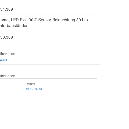
.34.309
mo, LED Pico 30-T Sensor Beleuchtung 30 Lux
nterbauständer
.38.309
ichkeiten
warz
ichkeiten
Damen
40
40
46
53