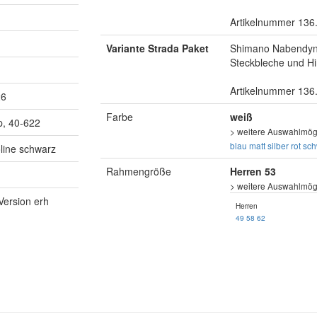
Artikelnummer 136
Variante Strada Paket
Shimano Nabendyna
Steckbleche und Hi
Artikelnummer 136
26
Farbe
weiß
, 40-622
> weitere Auswahlmögl
blau matt
silber
rot
sch
line schwarz
Rahmengröße
Herren 53
> weitere Auswahlmögl
Version erh
Herren
49
58
62