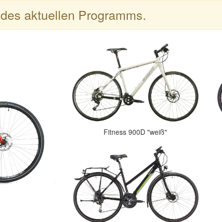
l des aktuellen Programms.
Fitness 900D "weiß"