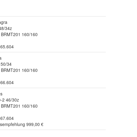
agra
48/34z
c BRMT201 160/160
.65.604
a
50/34
c BRMT201 160/160
.66.604
s
-2 46/30z
c BRMT201 160/160
.67.604
isempfehlung 999,00 €