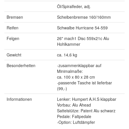
Öl/Spiralfeder, adj.
Bremsen
Scheibenbremse 160/160mm
Reifen
Schwalbe Hurricane 54-559
Felgen
26" mach1 Disc 559x21c Alu
Hohlkammer
Gewicht
ca. 14,6 kg
Besonderheiten
-zusammenklappbar auf
Minimalmaße:
ca. 100 x 80 x 28 cm
-passende Tasche ist lieferbar
(99,-)
Informationen
Lenker: Humpert A.H.S klappbar
Vorbau: Alu Ahead
Sattelstütze: Patent Alu schwarz
Pedale: Faltpedale
-Option: Luftdämpfer