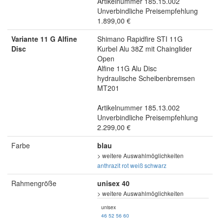
Artikelnummer 185.15.002
Unverbindliche Preisempfehlung
1.899,00 €
Variante 11 G Alfine
Shimano Rapidfire STI 11G
Disc
Kurbel Alu 38Z mit Chainglider
Open
Alfine 11G Alu Disc
hydraulische Scheibenbremsen
MT201
Artikelnummer 185.13.002
Unverbindliche Preisempfehlung
2.299,00 €
Farbe
blau
> weitere Auswahlmöglichkeiten
anthrazit
rot
weiß
schwarz
Rahmengröße
unisex 40
> weitere Auswahlmöglichkeiten
unisex
46
52
56
60