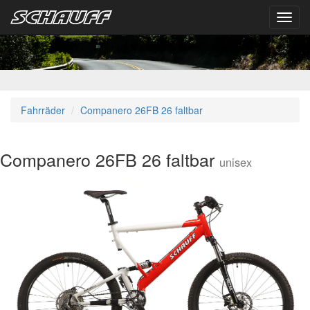
Toggl
navig
Fahrräder
Companero 26FB 26 faltbar
Companero 26FB 26 faltbar
unisex