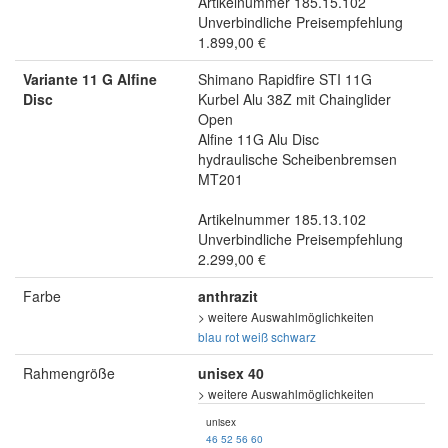
Artikelnummer 185.15.102
Unverbindliche Preisempfehlung
1.899,00 €
Variante 11 G Alfine
Shimano Rapidfire STI 11G
Disc
Kurbel Alu 38Z mit Chainglider
Open
Alfine 11G Alu Disc
hydraulische Scheibenbremsen
MT201
Artikelnummer 185.13.102
Unverbindliche Preisempfehlung
2.299,00 €
Farbe
anthrazit
> weitere Auswahlmöglichkeiten
blau
rot
weiß
schwarz
Rahmengröße
unisex 40
> weitere Auswahlmöglichkeiten
unisex
46
52
56
60