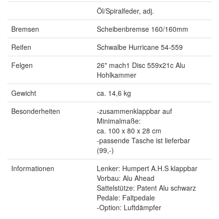
Öl/Spiralfeder, adj.
Bremsen
Scheibenbremse 160/160mm
Reifen
Schwalbe Hurricane 54-559
Felgen
26" mach1 Disc 559x21c Alu
Hohlkammer
Gewicht
ca. 14,6 kg
Besonderheiten
-zusammenklappbar auf
Minimalmaße:
ca. 100 x 80 x 28 cm
-passende Tasche ist lieferbar
(99,-)
Informationen
Lenker: Humpert A.H.S klappbar
Vorbau: Alu Ahead
Sattelstütze: Patent Alu schwarz
Pedale: Faltpedale
-Option: Luftdämpfer