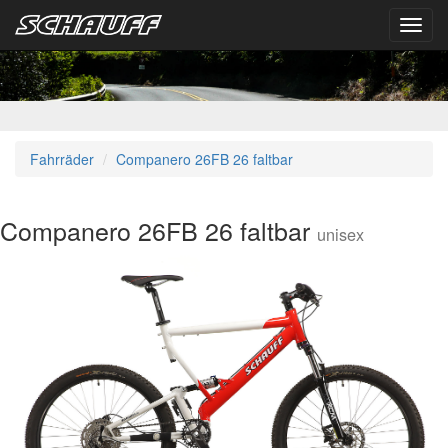
Toggl
navig
Fahrräder
Companero 26FB 26 faltbar
Companero 26FB 26 faltbar
unisex