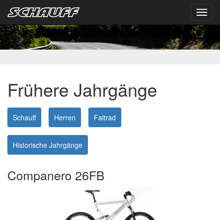
Toggl
navig
Frühere Jahrgänge
Schauff
Herren
Faltrad
Historische Jahrgänge
Companero 26FB