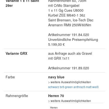
Variante 1 x 11 Saint
Rahmenhöhen 60, 70cm
29er
mit CrMo Starrgabel
1 x 11 Gg Cues U8000
Kurbel ZEE M640-1 36z
Saint Bremsen, Ice-Tech Disc
Ansmann RM9 250W/60Nm
Artikelnummer 191.84.020
Unverbindliche Preisempfehlung
5.199,00 €
Variante GRX
aus Anfrage auch als Gravel
mit GRX 1x11
Artikelnummer 191.89.020
Farbe
navy blue
> weitere Auswahlmöglichkeiten
schwarz
brit-green
anthrazit-matt
weiß
Rahmengröße
Herren 70
> weitere Auswahlmöglichkeiten
Herren