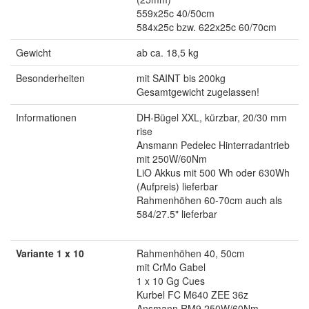
559x25c 40/50cm
584x25c bzw. 622x25c 60/70cm
Gewicht
ab ca. 18,5 kg
Besonderheiten
mit SAINT bis 200kg
Gesamtgewicht zugelassen!
Informationen
DH-Bügel XXL, kürzbar, 20/30 mm
rise
Ansmann Pedelec Hinterradantrieb
mit 250W/60Nm
LiO Akkus mit 500 Wh oder 630Wh
(Aufpreis) lieferbar
Rahmenhöhen 60-70cm auch als
584/27.5" lieferbar
Variante 1 x 10
Rahmenhöhen 40, 50cm
mit CrMo Gabel
1 x 10 Gg Cues
Kurbel FC M640 ZEE 36z
Ansmann RM9 250W/60Nm