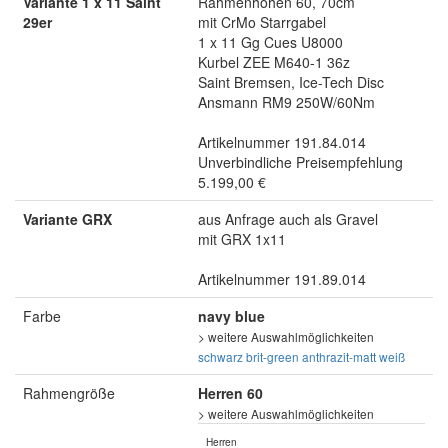
Variante 1 x 11 Saint
Rahmenhöhen 60, 70cm
29er
mit CrMo Starrgabel
1 x 11 Gg Cues U8000
Kurbel ZEE M640-1 36z
Saint Bremsen, Ice-Tech Disc
Ansmann RM9 250W/60Nm
Artikelnummer 191.84.014
Unverbindliche Preisempfehlung
5.199,00 €
Variante GRX
aus Anfrage auch als Gravel
mit GRX 1x11
Artikelnummer 191.89.014
Farbe
navy blue
> weitere Auswahlmöglichkeiten
schwarz
brit-green
anthrazit-matt
weiß
Rahmengröße
Herren 60
> weitere Auswahlmöglichkeiten
Herren