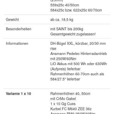
559x25c 40/50cm
584x25c bzw. 622x25c 60/70cm
Gewicht
ab ca. 18,5 kg
Besonderheiten
mit SAINT bis 200kg
Gesamtgewicht zugelassen!
Informationen
DH-Bügel XXL, kürzbar, 20/30 mm
rise
Ansmann Pedelec Hinterradantrieb
mit 250W/60Nm
LiO Akkus mit 500 Wh oder 630Wh
(Aufpreis) lieferbar
Rahmenhöhen 60-70cm auch als
584/27.5" lieferbar
Variante 1 x 10
Rahmenhöhen 40, 50cm
mit CrMo Gabel
1 x 10 Gg Cues
Kurbel FC M640 ZEE 36z
Ansmann RM9 250W/60Nm