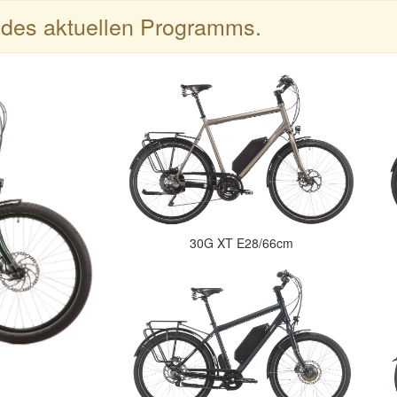
l des aktuellen Programms.
30G XT E28/66cm