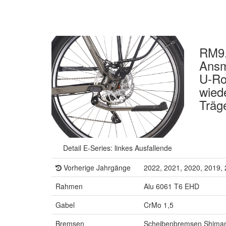
RM9.
Ansm
U-Ro
wiede
Träg
Detail E-Series: linkes Ausfallende
Vorherige Jahrgänge
2022, 2021, 2020, 2019,
Rahmen
Alu 6061 T6 EHD
Gabel
CrMo 1,5
Bremsen
Scheibenbremsen Shim