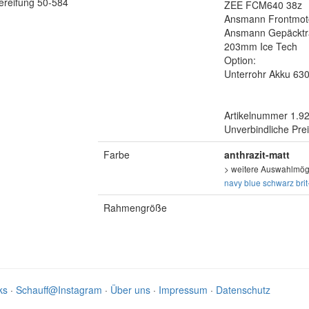
Bereifung 50-584
ZEE FCM640 38z
Ansmann Frontmo
Ansmann Gepäcktr
203mm Ice Tech
Option:
Unterrohr Akku 63
Artikelnummer 1.9
Unverbindliche Pre
Farbe
anthrazit-matt
> weitere Auswahlmögl
navy blue
schwarz
bri
Rahmengröße
ks
·
Schauff@Instagram
·
Über uns
·
Impressum
·
Datenschutz