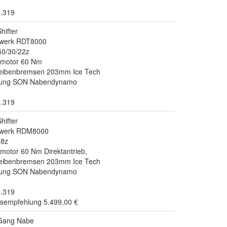
3.319
hifter
twerk RDT8000
0/30/22z
dmotor 60 Nm
heibenbremsen 203mm Ice Tech
ttung SON Nabendynamo
4.319
hifter
twerk RDM8000
38z
otor 60 Nm Direktantrieb,
heibenbremsen 203mm Ice Tech
ttung SON Nabendynamo
5.319
isempfehlung 5.499,00 €
-Gang Nabe