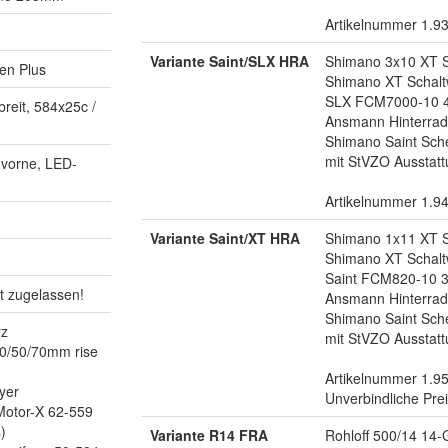
Artikelnummer 1.9
Variante Saint/SLX HRA
Shimano 3x10 XT S
en Plus
Shimano XT Schal
SLX FCM7000-10 4
breit, 584x25c /
Ansmann Hinterra
Shimano Saint Sc
mit StVZO Aussta
 vorne, LED-
Artikelnummer 1.9
Variante Saint/XT HRA
Shimano 1x11 XT S
Shimano XT Schal
Saint FCM820-10 
t zugelassen!
Ansmann Hinterradm
Shimano Saint Sc
rz
mit StVZO Aussta
30/50/70mm rise
Artikelnummer 1.9
yer
Unverbindliche Pre
Motor-X 62-559
)
Variante R14 FRA
Rohloff 500/14 14