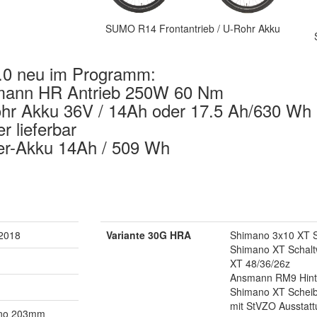
SUMO R14 Frontantrieb / U-Rohr Akku
0 neu im Programm:
ann HR Antrieb 250W 60 Nm
hr Akku 36V / 14Ah oder 17.5 Ah/630 Wh
r lieferbar
er-Akku 14Ah / 509 Wh
 2018
Variante 30G HRA
Shimano 3x10 XT S
Shimano XT Schal
XT 48/36/26z
Ansmann RM9 Hint
Shimano XT Schei
mit StVZO Aussta
ano 203mm