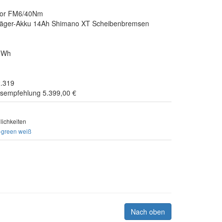
tor FM6/40Nm
äger-Akku 14Ah Shimano XT Scheibenbremsen
0Wh
2.319
isempfehlung 5.399,00 €
ichkeiten
t-green
weiß
Nach oben