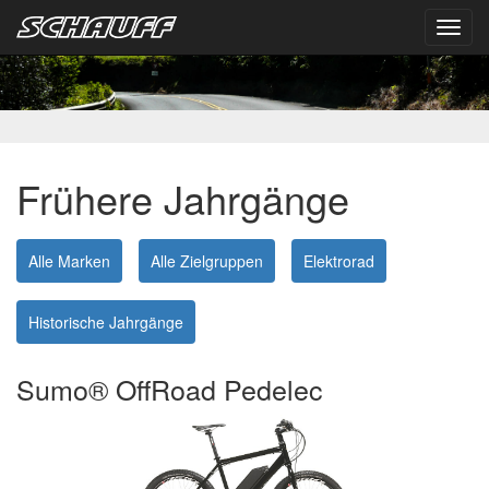
Toggl
navig
Frühere Jahrgänge
Alle Marken
Alle Zielgruppen
Elektrorad
Historische Jahrgänge
Sumo® OffRoad Pedelec